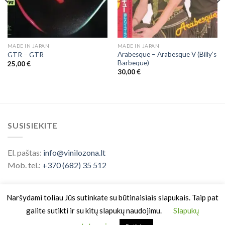
MADE IN JAPAN
MADE IN JAPAN
Arabesque ‎– Arabesque V (Billy’s
GTR ‎– GTR
Barbeque)
25,00
€
30,00
€
SUSISIEKITE
El. paštas:
info@vinilozona.lt
Mob. tel.:
+370 (682) 35 512
Naršydami toliau Jūs sutinkate su būtinaisiais slapukais. Taip pat
galite sutikti ir su kitų slapukų naudojimu.
Slapukų