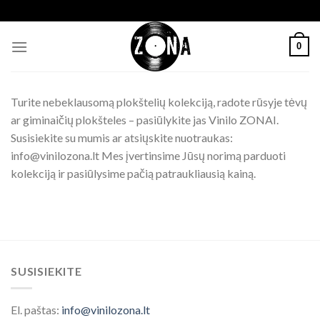
Skip
to
content
0
Turite nebeklausomą plokštelių kolekciją, radote rūsyje tėvų
ar giminaičių plokšteles – pasiūlykite jas Vinilo ZONAI.
Susisiekite su mumis ar atsiųskite nuotraukas:
info@vinilozona.lt Mes įvertinsime Jūsų norimą parduoti
kolekciją ir pasiūlysime pačią patraukliausią kainą.
SUSISIEKITE
El. paštas:
info@vinilozona.lt