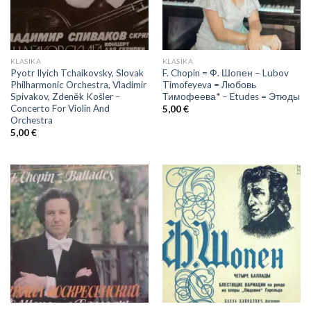
KLASIKA
KLASIKA
Pyotr Ilyich Tchaikovsky, Slovak
F. Chopin = Ф. Шопен – Lubov
Philharmonic Orchestra, Vladimir
Timofeyeva = Любовь
Spivakov, Zdeněk Košler –
Тимофеева* – Etudes = Этюды
Concerto For Violin And
5,00
€
Orchestra
5,00
€