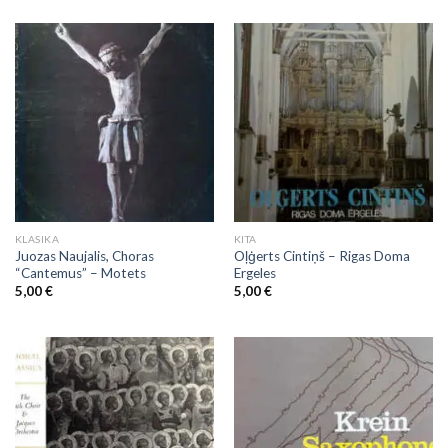
KLASIKA
KITA
Juozas Naujalis, Choras
Oļģerts Cintiņš ‎– Rigas Doma
“Cantemus” ‎– Motets
Ergeles
5,00
€
5,00
€