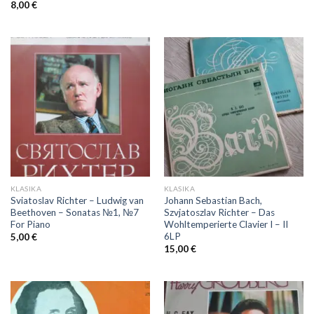
8,00
€
KLASIKA
KLASIKA
Sviatoslav Richter – Ludwig van
Johann Sebastian Bach,
Beethoven – Sonatas №1, №7
Szvjatoszlav Richter – Das
For Piano
Wohltemperierte Clavier I – II
6LP
5,00
€
15,00
€