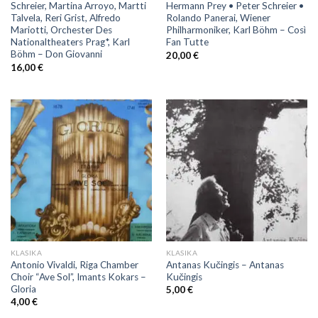
Schreier, Martina Arroyo, Martti
Hermann Prey • Peter Schreier •
Talvela, Reri Grist, Alfredo
Rolando Panerai, Wiener
Mariotti, Orchester Des
Philharmoniker, Karl Böhm ‎– Così
Nationaltheaters Prag*, Karl
Fan Tutte
Böhm ‎– Don Giovanni
20,00
€
16,00
€
KLASIKA
KLASIKA
Antonio Vivaldi, Riga Chamber
Antanas Kučingis ‎– Antanas
Choir “Ave Sol”, Imants Kokars ‎–
Kučingis
Gloria
5,00
€
4,00
€