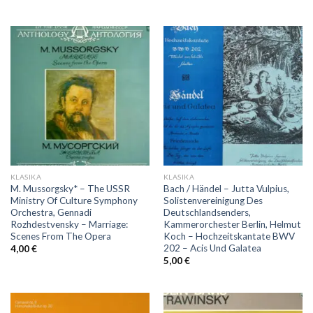
KLASIKA
KLASIKA
M. Mussorgsky* – The USSR
Bach / Händel – Jutta Vulpius,
Ministry Of Culture Symphony
Solistenvereinigung Des
Orchestra, Gennadi
Deutschlandsenders,
Rozhdestvensky ‎– Marriage:
Kammerorchester Berlin, Helmut
Scenes From The Opera
Koch – Hochzeitskantate BWV
202 – Acis Und Galatea
4,00
€
5,00
€