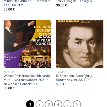
Mindaugas Urbaitis – Procesas =
Emily D’Angelo – Enargeia
The Trial 2LP
30,00
€
50,00
€
KLASIKA
KLASIKA
Wiener Philharmoniker, Riccardo
Л. Бетховен, Глен Гульд –
Muti – Neujahrskonzert 2021 =
Багатели Соч. 33, 126
New Year’s Concert 3LP
5,00
€
30,00
€
1
2
3
4
5