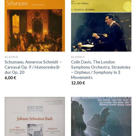
KLASIKA
KLASIKA
Schumann, Annerose Schmidt –
Colin Davis, The London
Carnaval Op. 9 / Humoreske B-
Symphony Orchestra, Stravinsky
dur Op. 20
– Orpheus / Symphony In 3
Movements
6,00
€
12,00
€