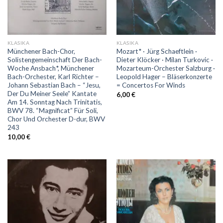
KLASIKA
KLASIKA
Münchener Bach-Chor,
Mozart* · Jürg Schaeftlein ·
Solistengemeinschaft Der Bach-
Dieter Klöcker · Milan Turkovic ·
Woche Ansbach*, Münchener
Mozarteum-Orchester Salzburg ·
Bach-Orchester, Karl Richter –
Leopold Hager – Bläserkonzerte
Johann Sebastian Bach – “Jesu,
= Concertos For Winds
Der Du Meiner Seele” Kantate
6,00
€
Am 14. Sonntag Nach Trinitatis,
BWV 78. “Magnificat” Für Soli,
Chor Und Orchester D-dur, BWV
243
10,00
€