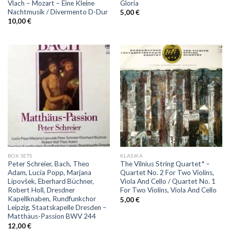
Vlach – Mozart – Eine Kleine
Gloria
Nachtmusik / Divermento D-Dur
5,00
€
10,00
€
BOX SETS
KLASIKA
Peter Schreier, Bach, Theo
The Vilnius String Quartet* ‎–
Adam, Lucia Popp, Marjana
Quartet No. 2 For Two Violins,
Lipovšek, Eberhard Büchner,
Viola And Cello / Quartet No. 1
Robert Holl, Dresdner
For Two Violins, Viola And Cello
Kapellknaben, Rundfunkchor
5,00
€
Leipzig, Staatskapelle Dresden ‎–
Matthäus-Passion BWV 244
12,00
€