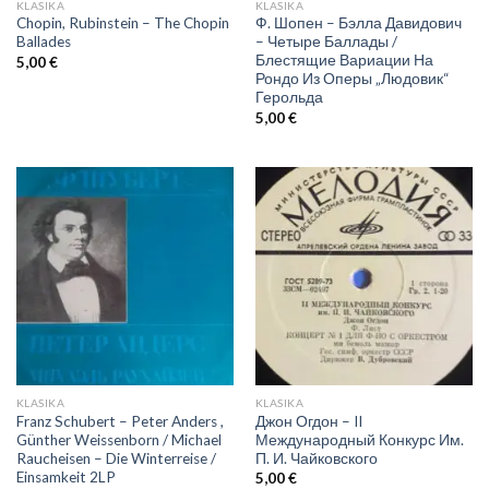
KLASIKA
KLASIKA
Chopin, Rubinstein – The Chopin
Ф. Шопен – Бэлла Давидович
Ballades
– Четыре Баллады /
Блестящие Вариации На
5,00
€
Рондо Из Оперы „Людовик“
Герольда
5,00
€
KLASIKA
KLASIKA
Franz Schubert – Peter Anders ,
Джон Огдон – II
Günther Weissenborn / Michael
Международный Конкурс Им.
Raucheisen – Die Winterreise /
П. И. Чайковского
Einsamkeit 2LP
5,00
€