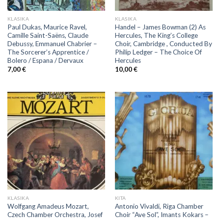
KLASIKA
KLASIKA
Paul Dukas, Maurice Ravel,
Handel – James Bowman (2) As
Camille Saint-Saëns, Claude
Hercules, The King’s College
Debussy, Emmanuel Chabrier –
Choir, Cambridge , Conducted By
The Sorcerer’s Apprentice /
Philip Ledger – The Choice Of
Bolero / Espana / Dervaux
Hercules
7,00
€
10,00
€
KLASIKA
KITA
Wolfgang Amadeus Mozart,
Antonio Vivaldi, Riga Chamber
Czech Chamber Orchestra, Josef
Choir “Ave Sol”, Imants Kokars –