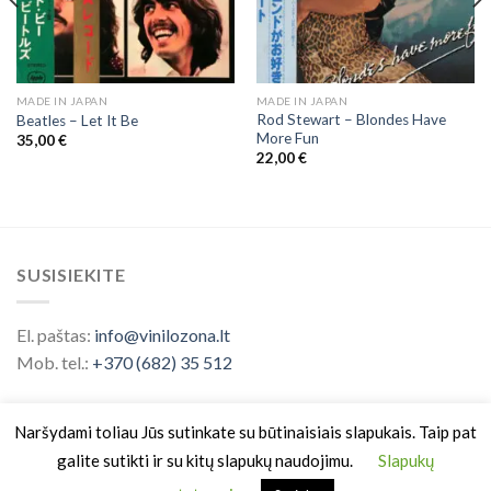
MADE IN JAPAN
MADE IN JAPAN
Rod Stewart ‎– Blondes Have
Beatles ‎– Let It Be
More Fun
35,00
€
22,00
€
SUSISIEKITE
El. paštas:
info@vinilozona.lt
Mob. tel.:
+370 (682) 35 512
Naršydami toliau Jūs sutinkate su būtinaisiais slapukais. Taip pat
galite sutikti ir su kitų slapukų naudojimu.
Slapukų