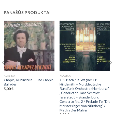
PANAŠŪS PRODUKTAI
KLASIKA
KLASIKA
Chopin, Rubinstein – The Chopin
J. S. Bach / R. Wagner / P.
Ballades
Hindemith – Norddeutsche
Rundfunk Orchestra (Hamburg)*
5,00
€
, Conductor Hans Schmidt-
Isserstedt – Brandenburg
Concerto No. 2 / Prelude To “Die
Meistersinger Von Nürnberg” /
Mathis Der Mahler