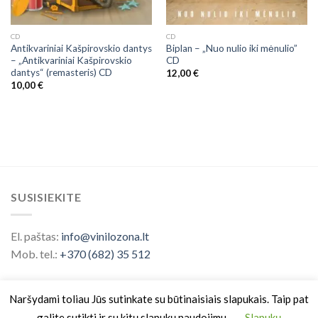
CD
CD
Antikvariniai Kašpirovskio dantys
Biplan – „Nuo nulio iki mėnulio”
– „Antikvariniai Kašpirovskio
CD
dantys“ (remasteris) CD
12,00
€
10,00
€
SUSISIEKITE
El. paštas:
info@vinilozona.lt
Mob. tel.:
+370 (682) 35 512
Naršydami toliau Jūs sutinkate su būtinaisiais slapukais. Taip pat
galite sutikti ir su kitų slapukų naudojimu.
Slapukų