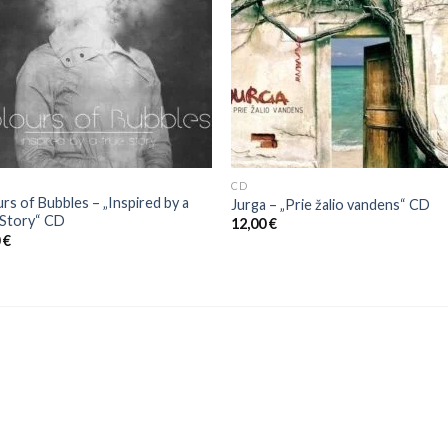
CD
rs of Bubbles – „Inspired by a
Jurga – „Prie žalio vandens“ CD
 Story“ CD
12,00
€
0
€