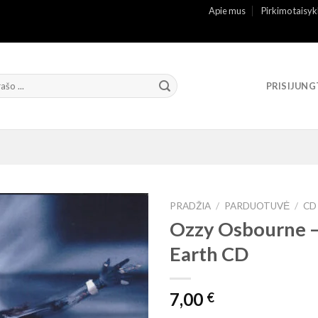
Apie mus
Pirkimo taisyk
PRISIJUNG
PRADŽIA
/
PARDUOTUVĖ
/
CD
Ozzy Osbourne 
Earth CD
7,00
€