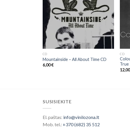
CD
CD
Colou
nuoji Tu?
Mountainside ‎– All About Time CD
True
6,00
€
12,0
SUSISIEKITE
El. paštas:
info@vinilozona.lt
Mob. tel.:
+370 (682) 35 512