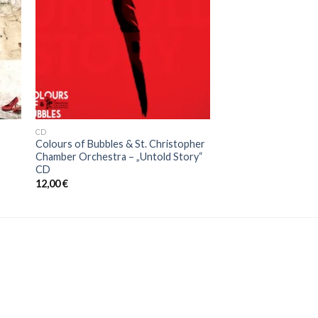
CD
Colours of Bubbles & St. Christopher
Chamber Orchestra – „Untold Story“
CD
12,00
€