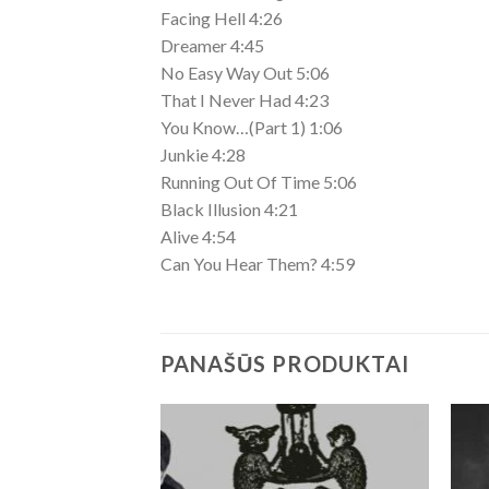
Facing Hell 4:26
Dreamer 4:45
No Easy Way Out 5:06
That I Never Had 4:23
You Know…(Part 1) 1:06
Junkie 4:28
Running Out Of Time 5:06
Black Illusion 4:21
Alive 4:54
Can You Hear Them? 4:59
PANAŠŪS PRODUKTAI