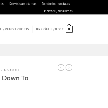
lės
Kokybės aprašymas
Bendosios nuostatos
Plokštelių supirkimas
0
TI / REGISTRUOTIS
KREPŠELIS /
0,00
€
/
NAUDOTI
– Down To