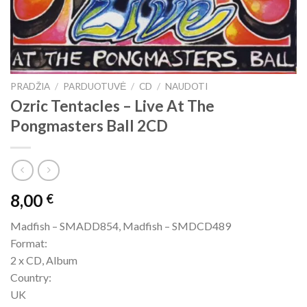
PRADŽIA
/
PARDUOTUVĖ
/
CD
/
NAUDOTI
Ozric Tentacles – Live At The
Pongmasters Ball 2CD
8,00
€
Madfish – SMADD854, Madfish – SMDCD489
Format:
2 x CD, Album
Country:
UK