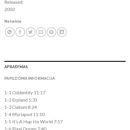
Released:
2002
Neturime
APRAŠYMAS
PAPILDOMA INFORMACIJA
1-1 Oddentity 11:17
1-2 Erpland 5:31
1-3 Oakum 8:24
1-4 Myriapod 11:10
1-5 It’s A Hup Ho World 7:17
1-6 Pixel Dream 7:40