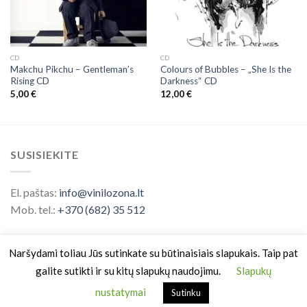
CD
CD
Makchu Pikchu ‎– Gentleman’s
Colours of Bubbles – „She Is the
Rising CD
Darkness“ CD
5,00
€
12,00
€
SUSISIEKITE
El. paštas:
info@vinilozona.lt
Mob. tel.:
+370 (682) 35 512
Naršydami toliau Jūs sutinkate su būtinaisiais slapukais. Taip pat
galite sutikti ir su kitų slapukų naudojimu.
Slapukų
nustatymai
Sutinku
Prekės ženklas saugomas nuo 2026 ©
Vinilo Zona