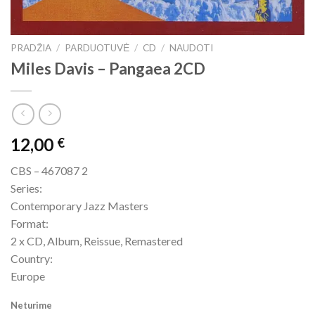
PRADŽIA
/
PARDUOTUVĖ
/
CD
/
NAUDOTI
Miles Davis – Pangaea 2CD
12,00
€
CBS – 467087 2
Series:
Contemporary Jazz Masters
Format:
2 x CD, Album, Reissue, Remastered
Country:
Europe
Neturime