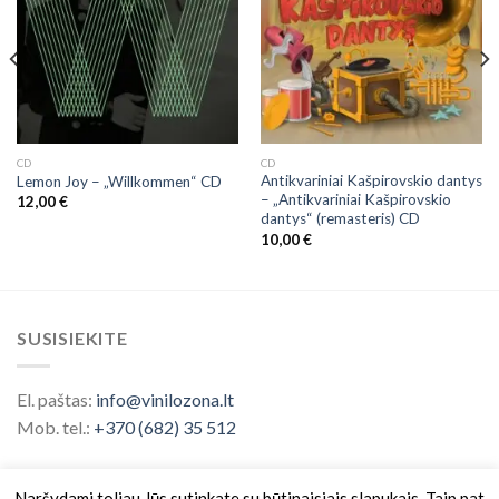
CD
CD
Antikvariniai Kašpirovskio dantys
Lemon Joy – „Willkommen“ CD
– „Antikvariniai Kašpirovskio
12,00
€
dantys“ (remasteris) CD
10,00
€
SUSISIEKITE
El. paštas:
info@vinilozona.lt
Mob. tel.:
+370 (682) 35 512
Naršydami toliau Jūs sutinkate su būtinaisiais slapukais. Taip pat