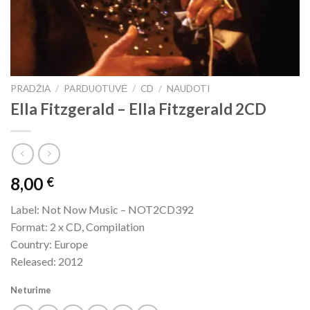
PRADŽIA
/
PARDUOTUVĖ
/
CD
/
NAUDOTI
Ella Fitzgerald – Ella Fitzgerald 2CD
8,00
€
Label: Not Now Music – NOT2CD392
Format: 2 x CD, Compilation
Country: Europe
Released: 2012
Neturime