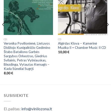
CD
CD
Veronika Povilionienė, Lietuvos
Algirdas Klova ‎– Kamerinė
Didžiojo Kunigaikščio Gedimino
Muzika II = Chamber Music II CD
Štabo Bataliono Garbės
10,00
€
Sargybos Orkestras, Giedrius
Svilainis, Petras Vyšniauskas,
Blezdinga, Vytautas Kernagis ‎–
Kada Sūneliai Sugrįš
8,00
€
SUSISIEKITE
El. paštas:
info@vinilozona.lt