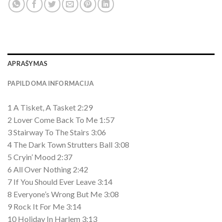
APRAŠYMAS
PAPILDOMA INFORMACIJA
1 A Tisket, A Tasket 2:29
2 Lover Come Back To Me 1:57
3 Stairway To The Stairs 3:06
4 The Dark Town Strutters Ball 3:08
5 Cryin’ Mood 2:37
6 All Over Nothing 2:42
7 If You Should Ever Leave 3:14
8 Everyone’s Wrong But Me 3:08
9 Rock It For Me 3:14
10 Holiday In Harlem 3:13