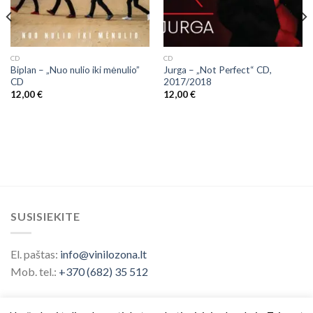
CD
CD
Biplan – „Nuo nulio iki mėnulio”
Jurga – „Not Perfect“ CD,
CD
2017/2018
12,00
€
12,00
€
SUSISIEKITE
El. paštas:
info@vinilozona.lt
Mob. tel.:
+370 (682) 35 512