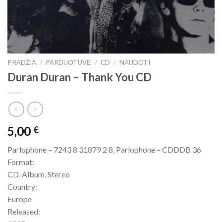
PRADŽIA
/
PARDUOTUVĖ
/
CD
/
NAUDOTI
Duran Duran – Thank You CD
5,00
€
Parlophone – 7243 8 31879 2 8, Parlophone – CDDDB 36
Format:
CD, Album, Stereo
Country:
Europe
Released: