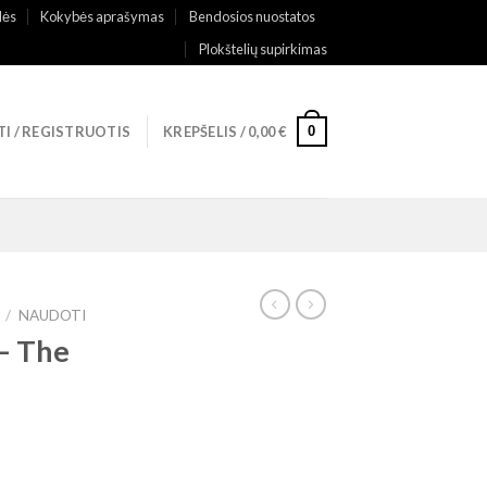
lės
Kokybės aprašymas
Bendosios nuostatos
Plokštelių supirkimas
0
TI / REGISTRUOTIS
KREPŠELIS /
0,00
€
/
NAUDOTI
– The