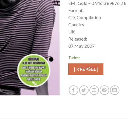
EMI Gold ‎– 0 946 3 89876 2 8
Format:
CD, Compilation
Country:
UK
Released:
07 May 2007
Turime
Į KREPŠELĮ