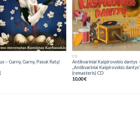
CD
us ‎– Garny, Garny, Pasuk Ratą!
Antikvariniai Kašpirovskio dantys 
„Antikvariniai Kašpirovskio dantys
(remasteris) CD
€
10,00
€