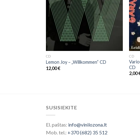
CD
CD
 Gražu Yra Gražu ‎–
Vario
Lemon Joy – „Willkommen“ CD
nui
CD
12,00
€
2,00
SUSISIEKITE
El. paštas:
info@vinilozona.lt
Mob. tel.:
+370 (682) 35 512