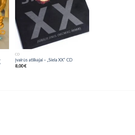
CD
–
Įvairūs atlikėjai – „Siela XX“ CD
“
8,00
€