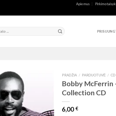
Apie mus
Pirkimo taisyk
PRISIJUNG
PRADŽIA
/
PARDUOTUVĖ
/
CD
Bobby McFerrin ‎
Collection CD
6,00
€