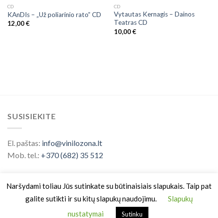
CD
CD
Vytautas Kernagis ‎– Dainos
KAnDIs – „Už poliarinio rato” CD
Teatras CD
12,00
€
10,00
€
SUSISIEKITE
El. paštas:
info@vinilozona.lt
Mob. tel.:
+370 (682) 35 512
Naršydami toliau Jūs sutinkate su būtinaisiais slapukais. Taip pat
galite sutikti ir su kitų slapukų naudojimu.
Slapukų
nustatymai
Sutinku
Prekės ženklas saugomas nuo 2026 ©
Vinilo Zona