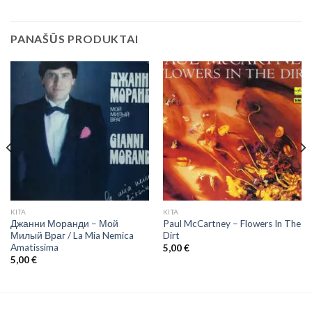
PANAŠŪS PRODUKTAI
KITA
KITA
Джанни Моранди ‎– Мой
Paul McCartney ‎– Flowers In The
Милый Враг / La Mia Nemica
Dirt
Amatissima
5,00
€
5,00
€