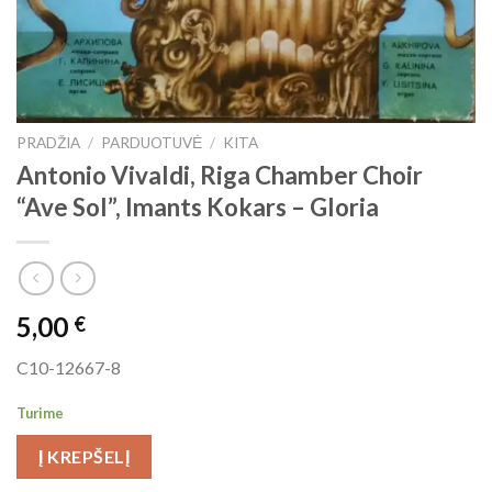
PRADŽIA
/
PARDUOTUVĖ
/
KITA
Antonio Vivaldi, Riga Chamber Choir
“Ave Sol”, Imants Kokars – Gloria
5,00
€
C10-12667-8
Turime
Į KREPŠELĮ