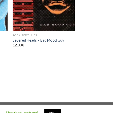
ROCK/POP/BLUES
Severed Heads – Bad Mood Guy
12,00
€
.
Slapukų nustatymai