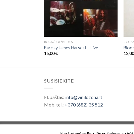
ROCK/POP/BLUES
ROCK/
er Than Life
Barclay James Harvest ‎– Live
Blood
15,00
€
12,0
SUSISIEKITE
El. paštas:
info@vinilozona.lt
Mob. tel.:
+370 (682) 35 512
Prekės ženklas saugomas nuo 2026 ©
Vinilo 
Naršydami toliau Jūs sutinkate su būtin