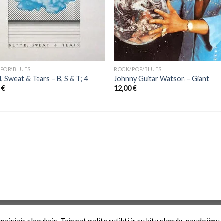
POP/BLUES
ROCK/POP/BLUES
, Sweat & Tears ‎– B, S & T; 4
Johnny Guitar Watson – Giant
0
€
12,00
€
Zona
aisiais slapukais. Taip pat galite sutikti ir su kitų slapukų naudojimu