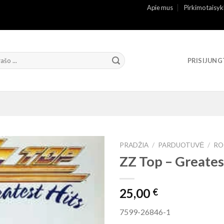
Apie mus
Pirkimo taisyk
PRISIJUNG
PRADŽIA
/
PARDUOTUVĖ
/
RO
ZZ Top ‎– Greates
25,00
€
7599-26846-1