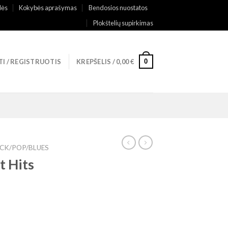
lės
Kokybės aprašymas
Bendosios nuostatos
Plokštelių supirkimas
0
TI / REGISTRUOTIS
KREPŠELIS /
0,00
€
CK/POP/BLUES
t Hits