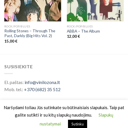
ROCK/POP/BLUES
ROCK/POP/BLUES
Rolling Stones – Through The
ABBA ‎– The Album
Past, Darkly (Big Hits Vol. 2)
12,00
€
15,00
€
SUSISIEKITE
El. paštas:
info@vinilozona.lt
Mob. tel.:
+370 (682) 35 512
Naršydami toliau Jūs sutinkate su būtinaisiais slapukais. Taip pat
galite sutikti ir su kitų slapukų naudojimu.
Slapukų
nustatymai
Sutinku
Prekės ženklas saugomas nuo 2026 ©
Vinilo Zona