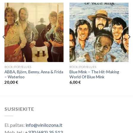
ROCK/POP/BLUES
ROCK/POP/BLUES
ABBA, Björn, Benny, Anna & Frida
Blue Mink – The Hit-Making
‎– Waterloo
World Of Blue Mink
20,00
€
6,00
€
SUSISIEKITE
El. paštas:
info@vinilozona.lt
Mob. tel.:
+370 (682) 35 512