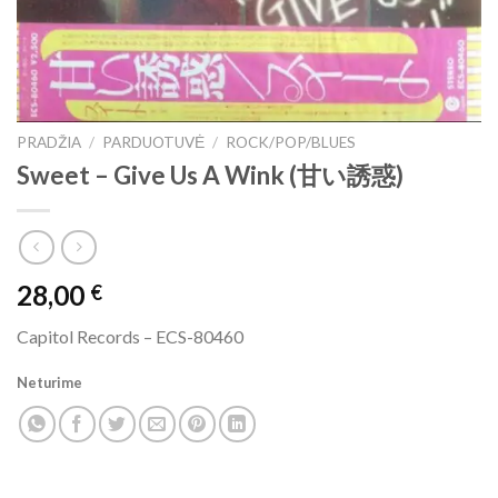
PRADŽIA
/
PARDUOTUVĖ
/
ROCK/POP/BLUES
Sweet ‎– Give Us A Wink (甘い誘惑)
28,00
€
Capitol Records ‎– ECS-80460
Neturime