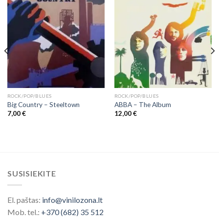
ROCK/POP/BLUES
ROCK/POP/BLUES
Big Country – Steeltown
ABBA ‎– The Album
7,00
€
12,00
€
SUSISIEKITE
El. paštas:
info@vinilozona.lt
Mob. tel.:
+370 (682) 35 512