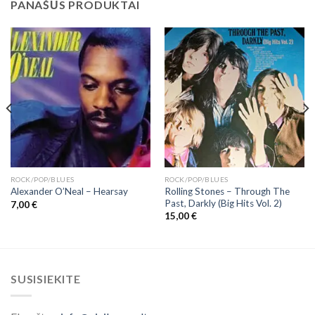
PANAŠŪS PRODUKTAI
ROCK/POP/BLUES
ROCK/POP/BLUES
Rolling Stones – Through The
Alexander O’Neal – Hearsay
Past, Darkly (Big Hits Vol. 2)
7,00
€
15,00
€
SUSISIEKITE