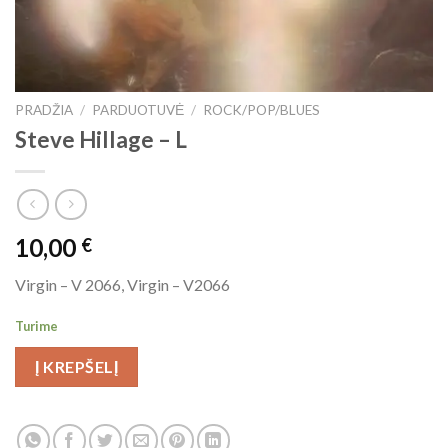
PRADŽIA
/
PARDUOTUVĖ
/
ROCK/POP/BLUES
Steve Hillage ‎– L
10,00
€
Virgin ‎– V 2066, Virgin ‎– V2066
Turime
Į KREPŠELĮ