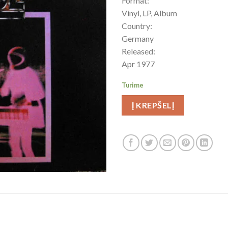
Format:
Vinyl, LP, Album
Country:
Germany
Released:
Apr 1977
Turime
Į KREPŠELĮ