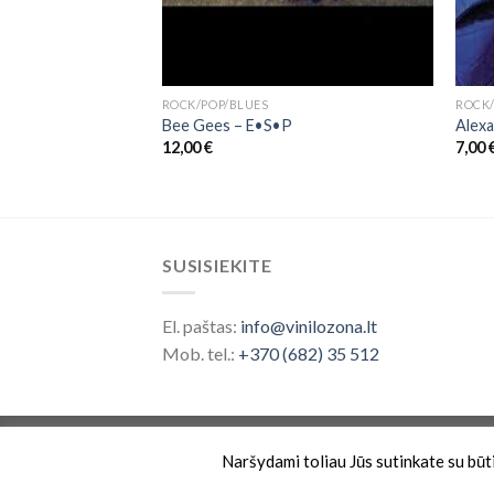
ROCK/POP/BLUES
ROCK/
er Than Life
Bee Gees ‎– E•S•P
Alexa
12,00
€
7,00
SUSISIEKITE
El. paštas:
info@vinilozona.lt
Mob. tel.:
+370 (682) 35 512
Prekės ženklas saugomas nuo 2026 ©
Vinilo 
Naršydami toliau Jūs sutinkate su būtin