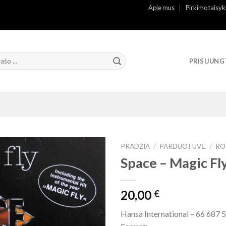
Apie mus
Pirkimo taisyk
PRISIJUNG
PRADŽIA
/
PARDUOTUVĖ
/
RO
Space ‎– Magic Fl
20,00
€
Hansa International – 66 687 5