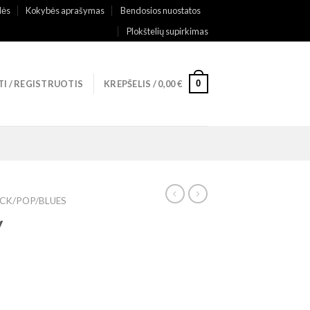
lės
Kokybės aprašymas
Bendosios nuostatos
Plokštelių supirkimas
0
TI / REGISTRUOTIS
KREPŠELIS /
0,00
€
CK/POP/BLUES
y