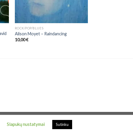
ROCK/POP/BLUES
avid
Alison Moyet ‎– Raindancing
10,00
€
.
Slapukų nustatymai
Sutinku