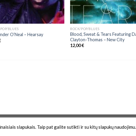
POP/BLUES
ROCK/POP/BLUES
Blood, Sweat & Tears Featuring D
nder O’Neal – Hearsay
Clayton-Thomas ‎– New City
€
12,00
€
Zona
aisiais slapukais. Taip pat galite sutikti ir su kitų slapukų naudojimu