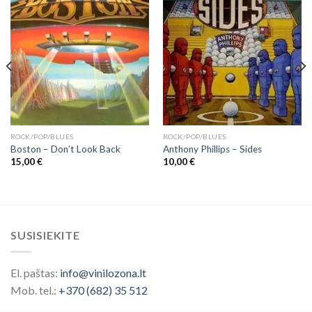
ROCK/POP/BLUES
ROCK/POP/BLUES
Boston – Don’t Look Back
Anthony Phillips – Sides
15,00
€
10,00
€
SUSISIEKITE
El. paštas:
info@vinilozona.lt
Mob. tel.:
+370 (682) 35 512