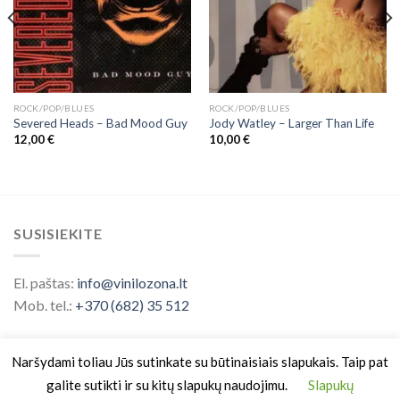
ROCK/POP/BLUES
ROCK/POP/BLUES
Severed Heads – Bad Mood Guy
Jody Watley – Larger Than Life
12,00
€
10,00
€
SUSISIEKITE
El. paštas:
info@vinilozona.lt
Mob. tel.:
+370 (682) 35 512
Naršydami toliau Jūs sutinkate su būtinaisiais slapukais. Taip pat
galite sutikti ir su kitų slapukų naudojimu.
Slapukų