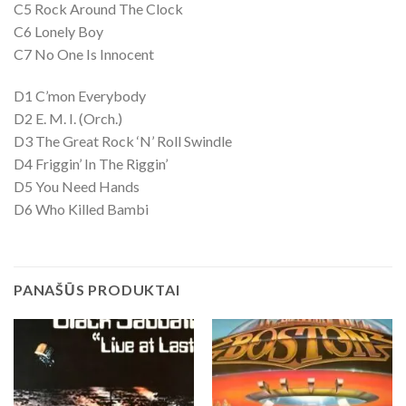
C5 Rock Around The Clock
C6 Lonely Boy
C7 No One Is Innocent
D1 C’mon Everybody
D2 E. M. I. (Orch.)
D3 The Great Rock ‘N’ Roll Swindle
D4 Friggin’ In The Riggin’
D5 You Need Hands
D6 Who Killed Bambi
PANAŠŪS PRODUKTAI