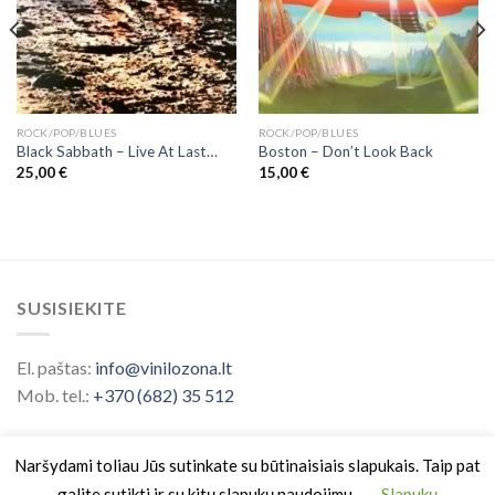
ROCK/POP/BLUES
ROCK/POP/BLUES
Black Sabbath ‎– Live At Last…
Boston – Don’t Look Back
25,00
€
15,00
€
SUSISIEKITE
El. paštas:
info@vinilozona.lt
Mob. tel.:
+370 (682) 35 512
Naršydami toliau Jūs sutinkate su būtinaisiais slapukais. Taip pat
galite sutikti ir su kitų slapukų naudojimu.
Slapukų