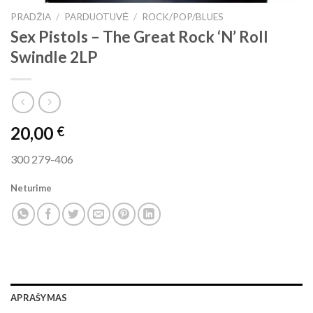
PRADŽIA
/
PARDUOTUVĖ
/
ROCK/POP/BLUES
Sex Pistols ‎– The Great Rock ‘N’ Roll
Swindle 2LP
20,00
€
300 279-406
Neturime
APRAŠYMAS