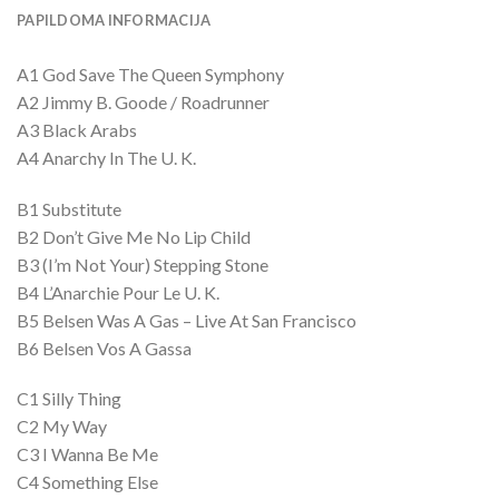
PAPILDOMA INFORMACIJA
A1 God Save The Queen Symphony
A2 Jimmy B. Goode / Roadrunner
A3 Black Arabs
A4 Anarchy In The U. K.
B1 Substitute
B2 Don’t Give Me No Lip Child
B3 (I’m Not Your) Stepping Stone
B4 L’Anarchie Pour Le U. K.
B5 Belsen Was A Gas – Live At San Francisco
B6 Belsen Vos A Gassa
C1 Silly Thing
C2 My Way
C3 I Wanna Be Me
C4 Something Else