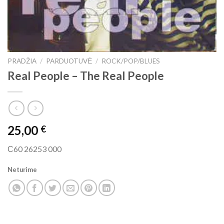
PRADŽIA
/
PARDUOTUVĖ
/
ROCK/POP/BLUES
Real People ‎– The Real People
25,00
€
С60 26253 000
Neturime