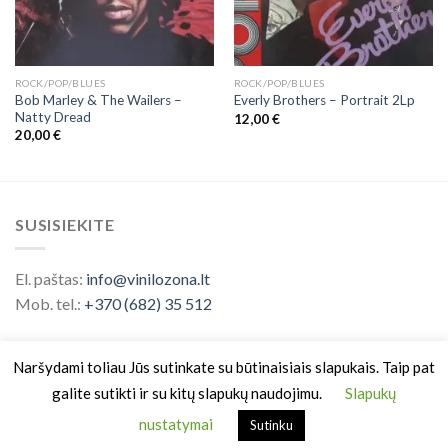
ROCK/POP/BLUES
ROCK/POP/BLUES
Bob Marley & The Wailers ‎–
Everly Brothers – Portrait 2Lp
Natty Dread
12,00
€
20,00
€
SUSISIEKITE
El. paštas:
info@vinilozona.lt
Mob. tel.:
+370 (682) 35 512
Naršydami toliau Jūs sutinkate su būtinaisiais slapukais. Taip pat
galite sutikti ir su kitų slapukų naudojimu.
Slapukų
nustatymai
Sutinku
Prekės ženklas saugomas nuo 2026 ©
Vinilo Zona