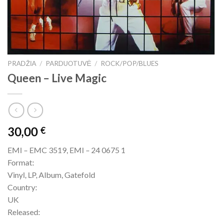
PRADŽIA
/
PARDUOTUVĖ
/
ROCK/POP/BLUES
Queen ‎– Live Magic
30,00
€
EMI – EMC 3519, EMI – 24 0675 1
Format:
Vinyl, LP, Album, Gatefold
Country:
UK
Released: