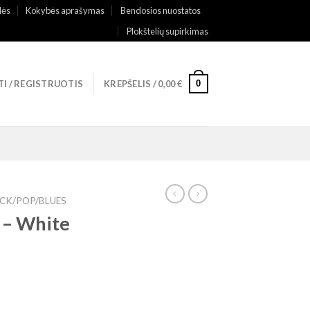
lės
Kokybės aprašymas
Bendosios nuostatos
Plokštelių supirkimas
0
TI / REGISTRUOTIS
KREPŠELIS /
0,00
€
CK/POP/BLUES
 – White