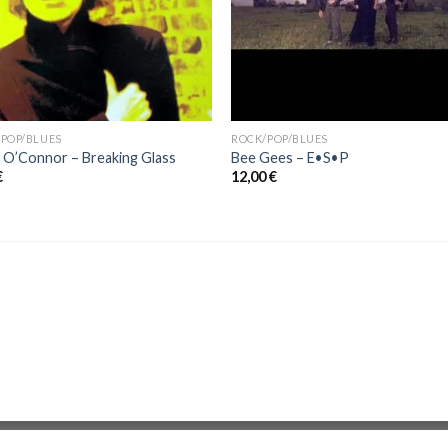
POP/BLUES
ROCK/POP/BLUES
 O’Connor – Breaking Glass
Bee Gees ‎– E•S•P
€
12,00
€
Zona