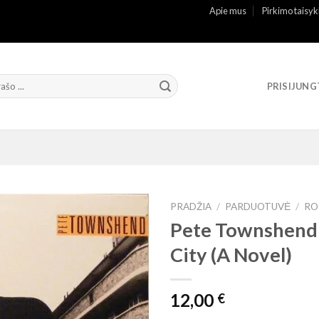
Apie mus
Pirkimo taisyk
PRISIJUNG
PRADŽIA
/
PARDUOTUVĖ
/
RO
Pete Townshend
City (A Novel)
12,00
€