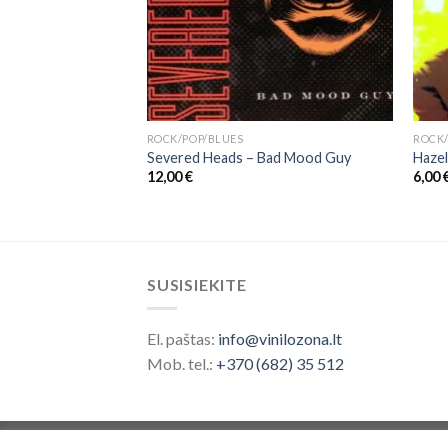
ROCK/POP/BLUES
ROCK/
ailers ‎– Natty
Severed Heads – Bad Mood Guy
Hazel
12,00
€
6,00
SUSISIEKITE
El. paštas:
info@vinilozona.lt
Mob. tel.:
+370 (682) 35 512
Prekės ženklas saugomas nuo 2026 ©
Vinilo 