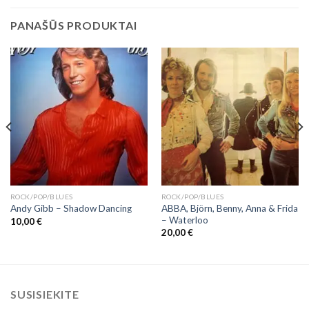
PANAŠŪS PRODUKTAI
ROCK/POP/BLUES
ROCK/POP/BLUES
ABBA, Björn, Benny, Anna & Frida
Andy Gibb ‎– Shadow Dancing
‎– Waterloo
10,00
€
20,00
€
SUSISIEKITE