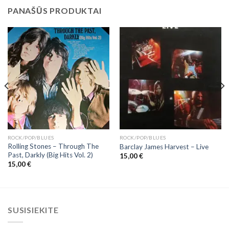
PANAŠŪS PRODUKTAI
ROCK/POP/BLUES
ROCK/POP/BLUES
Rolling Stones – Through The
Barclay James Harvest ‎– Live
Past, Darkly (Big Hits Vol. 2)
15,00
€
15,00
€
SUSISIEKITE