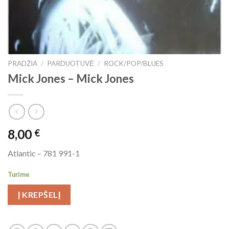
PRADŽIA
/
PARDUOTUVĖ
/
ROCK/POP/BLUES
Mick Jones ‎– Mick Jones
8,00
€
Atlantic ‎– 781 991-1
Turime
Į KREPŠELĮ