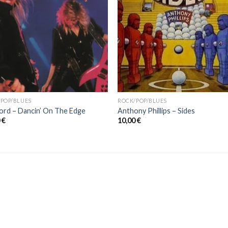
POP/BLUES
ROCK/POP/BLUES
Ford – Dancin’ On The Edge
Anthony Phillips – Sides
0
€
10,00
€