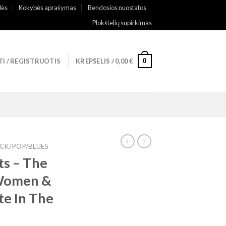
lės
Kokybės aprašymas
Bendosios nuostatos
Plokštelių supirkimas
0
TI / REGISTRUOTIS
KREPŠELIS /
0,00
€
CK/POP/BLUES
s – The
Women &
e In The