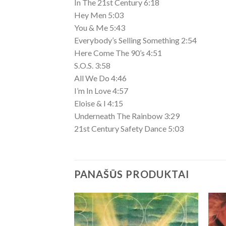
In The 21st Century 6:18
Hey Men 5:03
You & Me 5:43
Everybody’s Selling Something 2:54
Here Come The 90’s 4:51
S.O.S. 3:58
All We Do 4:46
I’m In Love 4:57
Eloise & I 4:15
Underneath The Rainbow 3:29
21st Century Safety Dance 5:03
PANAŠŪS PRODUKTAI