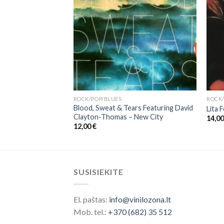
ROCK/POP/BLUES
ROCK/
Blood, Sweat & Tears Featuring David
Breaking Glass
Lita 
Clayton-Thomas ‎– New City
14,0
12,00
€
SUSISIEKITE
El. paštas:
info@vinilozona.lt
Mob. tel.:
+370 (682) 35 512