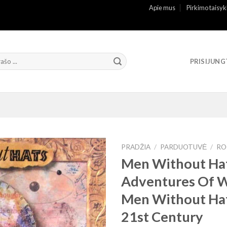
Apie mus
Pirkimo taisyk
PRISIJUNG
PRADŽIA
/
PARDUOTUVĖ
/
RO
Men Without Hat
Adventures Of 
Men Without Hat
21st Century