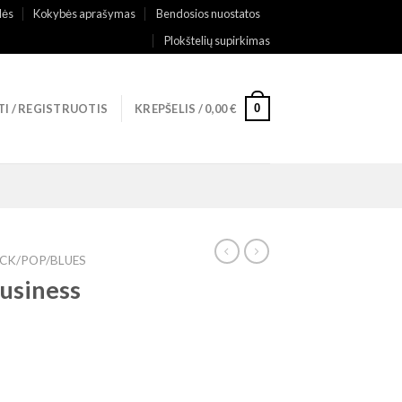
lės
Kokybės aprašymas
Bendosios nuostatos
Plokštelių supirkimas
0
TI / REGISTRUOTIS
KREPŠELIS /
0,00
€
CK/POP/BLUES
usiness