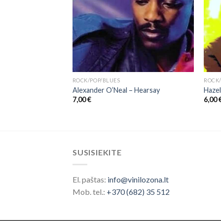
ROCK/POP/BLUES
ROCK/
er Than Life
Alexander O’Neal – Hearsay
Hazel
7,00
€
6,00
SUSISIEKITE
El. paštas:
info@vinilozona.lt
Mob. tel.:
+370 (682) 35 512