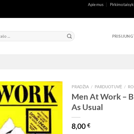
Apie mus
Pirkimo taisyk
PRISIJUNG
PRADŽIA
/
PARDUOTUVĖ
/
RO
Men At Work ‎– B
As Usual
8,00
€