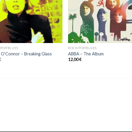
POP/BLUES
ROCK/POP/BLUES
 O’Connor – Breaking Glass
ABBA ‎– The Album
€
12,00
€