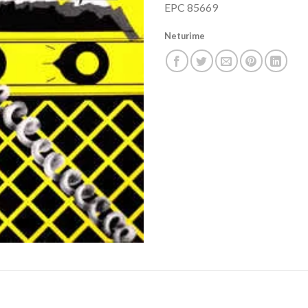
EPC 85669
Neturime