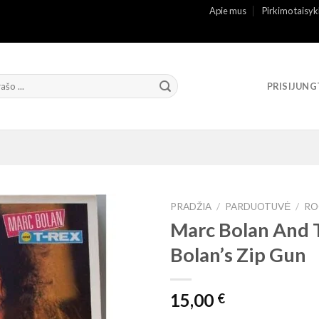
Apie mus
Pirkimo taisyk
PRISIJUNG
PRADŽIA
/
PARDUOTUVĖ
/
RO
Marc Bolan And 
Bolan’s Zip Gun
15,00
€