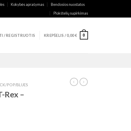
lės
Kokybės aprašymas
Bendosios nuostatos
Plokštelių supirkimas
0
TI / REGISTRUOTIS
KREPŠELIS /
0,00
€
CK/POP/BLUES
T-Rex –