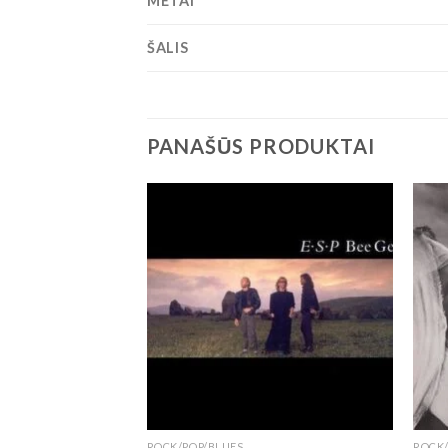
METAI
ŠALIS
PANAŠŪS PRODUKTAI
ROCK/POP/BLUES
ROCK/