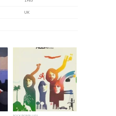
1983
UK
ROCK/POP/BLUES