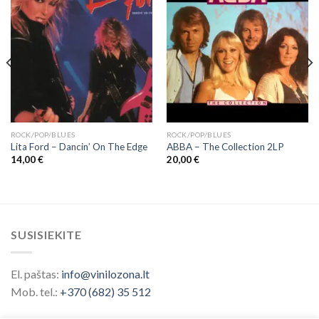
ROCK/POP/BLUES
ROCK/POP/BLUES
Lita Ford – Dancin’ On The Edge
ABBA – The Collection 2LP
14,00
€
20,00
€
SUSISIEKITE
El. paštas:
info@vinilozona.lt
Mob. tel.:
+370 (682) 35 512