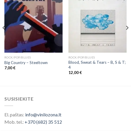
ROCK/POP/BLUES
ROCK/POP/BLUES
Blood, Sweat & Tears ‎– B, S & T;
Big Country – Steeltown
4
7,00
€
12,00
€
SUSISIEKITE
El. paštas:
info@vinilozona.lt
Mob. tel.:
+370 (682) 35 512