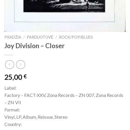
PRADŽIA
/
PARDUOTUVĖ
/
ROCK/POP/BLUES
Joy Division ‎– Closer
25,00
€
Label:
Factory ‎– FACT·XXV, Zona Records ‎– ZN 007, Zona Records
‎– ZN VII
Format:
Vinyl, LP, Album, Reissue, Stereo
Country: