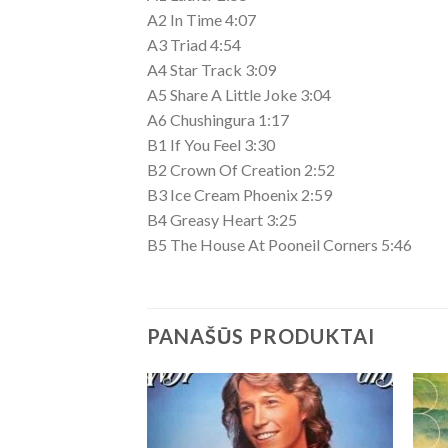
A2 In Time 4:07
A3 Triad 4:54
A4 Star Track 3:09
A5 Share A Little Joke 3:04
A6 Chushingura 1:17
B1 If You Feel 3:30
B2 Crown Of Creation 2:52
B3 Ice Cream Phoenix 2:59
B4 Greasy Heart 3:25
B5 The House At Pooneil Corners 5:46
PANAŠŪS PRODUKTAI