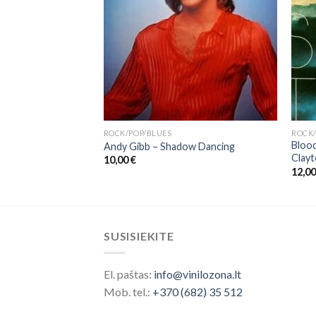
ROCK/POP/BLUES
ROCK/
Blood
son – Giant
Andy Gibb ‎– Shadow Dancing
Clayt
10,00
€
12,0
SUSISIEKITE
El. paštas:
info@vinilozona.lt
Mob. tel.:
+370 (682) 35 512