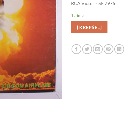
RCA Victor ‎– SF 7976
Turime
Į KREPŠELĮ