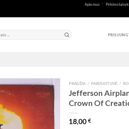
Apie mus
Pirkimo taisyk
PRISIJUNG
PRADŽIA
/
PARDUOTUVĖ
/
RO
Jefferson Airplan
Crown Of Creati
18,00
€