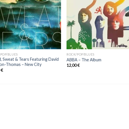
POP/BLUES
ROCK/POP/BLUES
, Sweat & Tears Featuring David
ABBA ‎– The Album
on-Thomas ‎– New City
12,00
€
0
€