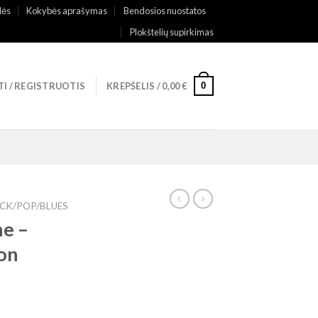
lės
Kokybės aprašymas
Bendosios nuostatos
Plokštelių supirkimas
0
TI / REGISTRUOTIS
KREPŠELIS /
0,00
€
CK/POP/BLUES
e ‎–
on