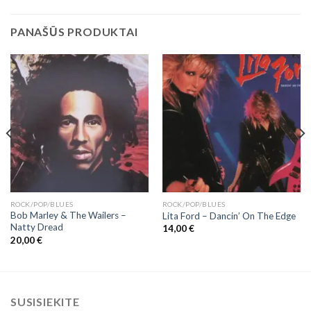
PANAŠŪS PRODUKTAI
ROCK/POP/BLUES
ROCK/POP/BLUES
Bob Marley & The Wailers ‎–
Lita Ford – Dancin’ On The Edge
Natty Dread
14,00
€
20,00
€
SUSISIEKITE