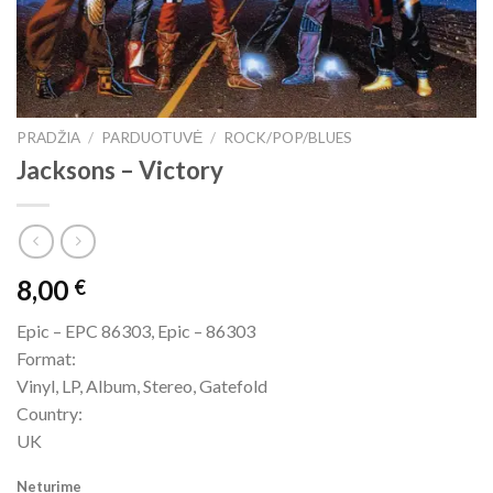
PRADŽIA
/
PARDUOTUVĖ
/
ROCK/POP/BLUES
Jacksons ‎– Victory
8,00
€
Epic ‎– EPC 86303, Epic ‎– 86303
Format:
Vinyl, LP, Album, Stereo, Gatefold
Country:
UK
Neturime