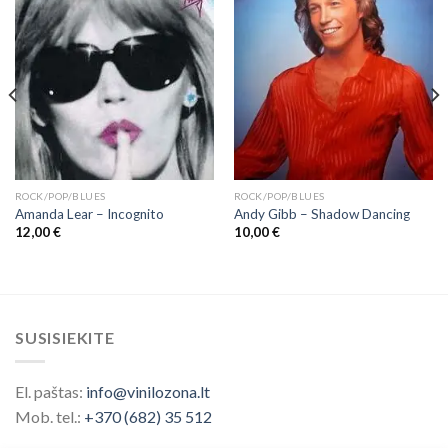
ROCK/POP/BLUES
ROCK/POP/BLUES
Amanda Lear – Incognito
Andy Gibb ‎– Shadow Dancing
12,00
€
10,00
€
SUSISIEKITE
El. paštas:
info@vinilozona.lt
Mob. tel.:
+370 (682) 35 512