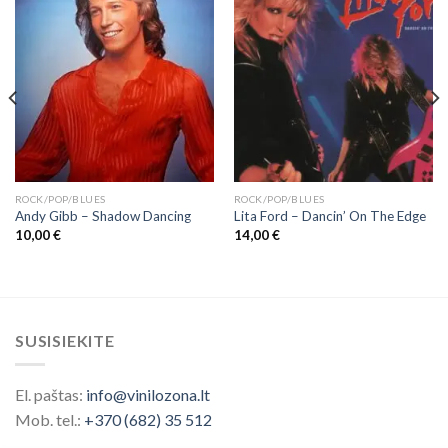
ROCK/POP/BLUES
ROCK/POP/BLUES
Andy Gibb ‎– Shadow Dancing
Lita Ford – Dancin’ On The Edge
10,00
€
14,00
€
SUSISIEKITE
El. paštas:
info@vinilozona.lt
Mob. tel.:
+370 (682) 35 512