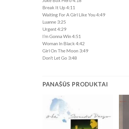
Juke Box Hero 4:18
Break It Up 4:11
Waiting For A Girl Like You 4:49
Luanne 3:25
Urgent 4:29
I’m Gonna Win 4:51
Woman In Black 4:42
Girl On The Moon 3:49
Don’t Let Go 3:48
PANAŠŪS PRODUKTAI