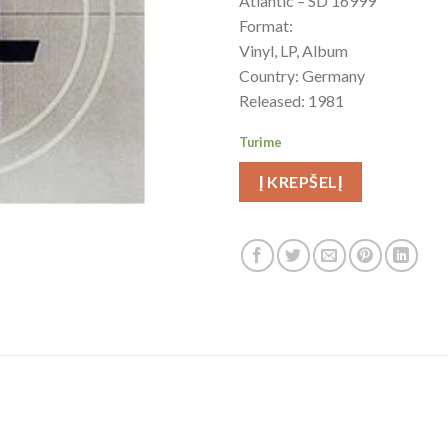
Atlantic – SD 16999
Format:
Vinyl, LP, Album
Country: Germany
Released: 1981
Turime
Į KREPŠELĮ