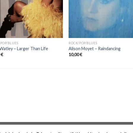
POP/BLUES
ROCK/POP/BLUES
Watley – Larger Than Life
Alison Moyet ‎– Raindancing
0
€
10,00
€
Zona