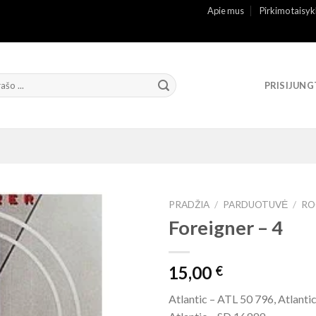
Apie mus
Pirkimo taisyk
PRISIJUNG
PRADŽIA
/
PARDUOTUVĖ
/
RO
Foreigner – 4
15,00
€
Atlantic – ATL 50 796, Atlanti