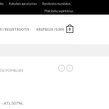
lės
Kokybės aprašymas
Bendosios nuostatos
Plokštelių supirkimas
0
TI / REGISTRUOTIS
KREPŠELIS /
0,00
€
CK/POP/BLUES
c – ATL 50796,