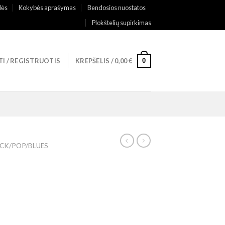
lės
Kokybės aprašymas
Bendosios nuostatos
Plokštelių supirkimas
0
TI / REGISTRUOTIS
KREPŠELIS /
0,00
€
CK/POP/BLUES