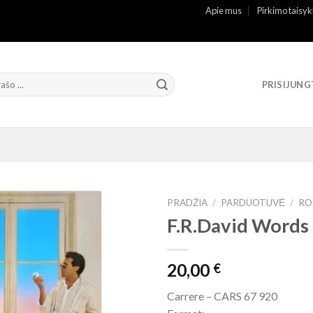
Apie mus
Pirkimo taisyk
PRISIJUNG
PRADŽIA
/
PARDUOTUVĖ
/
RO
F.R.David Words
20,00
€
Carrere – CARS 67 920