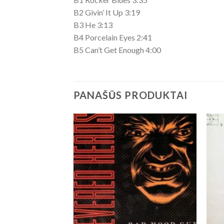
B2 Givin’ It Up 3:19
B3 He 3:13
B4 Porcelain Eyes 2:41
B5 Can’t Get Enough 4:00
PANAŠŪS PRODUKTAI