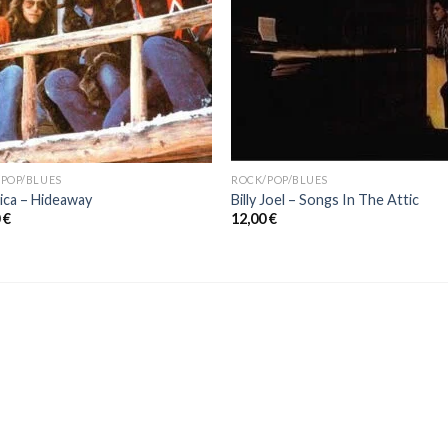
POP/BLUES
ROCK/POP/BLUES
ica – Hideaway
Billy Joel – Songs In The Attic
0
€
12,00
€