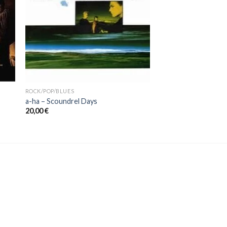
ROCK/POP/BLUES
a-ha ‎– Scoundrel Days
20,00
€