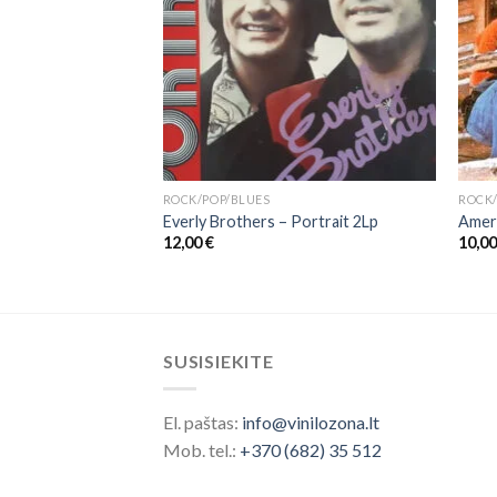
ROCK/POP/BLUES
ROCK/
er Than Life
Everly Brothers – Portrait 2Lp
Amer
12,00
€
10,0
SUSISIEKITE
El. paštas:
info@vinilozona.lt
Mob. tel.:
+370 (682) 35 512