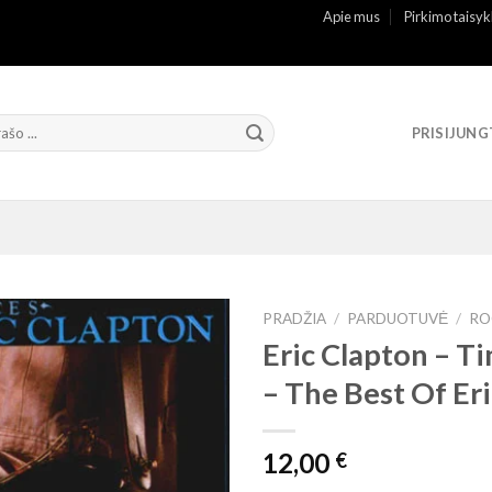
Apie mus
Pirkimo taisyk
PRISIJUNG
PRADŽIA
/
PARDUOTUVĖ
/
RO
Eric Clapton – T
– The Best Of Er
12,00
€