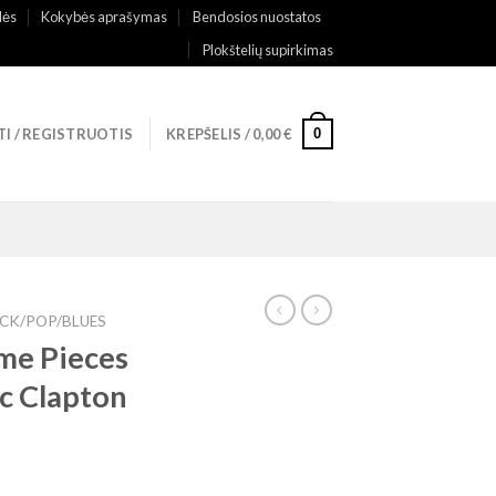
lės
Kokybės aprašymas
Bendosios nuostatos
Plokštelių supirkimas
0
TI / REGISTRUOTIS
KREPŠELIS /
0,00
€
CK/POP/BLUES
ime Pieces
ic Clapton