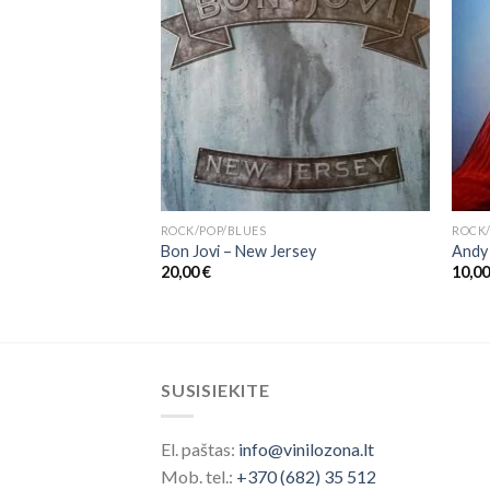
ROCK/POP/BLUES
ROCK/
Breaking Glass
Bon Jovi ‎– New Jersey
Andy 
20,00
€
10,0
SUSISIEKITE
El. paštas:
info@vinilozona.lt
Mob. tel.:
+370 (682) 35 512