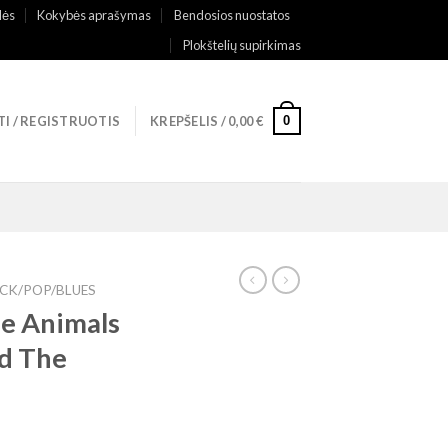
lės
Kokybės aprašymas
Bendosios nuostatos
Plokštelių supirkimas
0
TI / REGISTRUOTIS
KREPŠELIS /
0,00
€
CK/POP/BLUES
he Animals
nd The