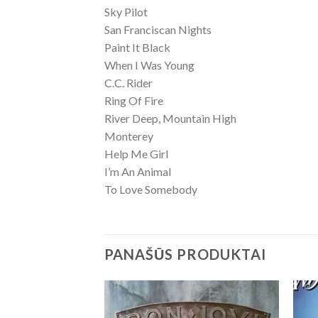
Sky Pilot
San Franciscan Nights
Paint It Black
When I Was Young
C.C. Rider
Ring Of Fire
River Deep, Mountain High
Monterey
Help Me Girl
I’m An Animal
To Love Somebody
PANAŠŪS PRODUKTAI