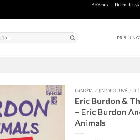
Apie mus
Pirkimo taisyk
PRISIJUNG
PRADŽIA
/
PARDUOTUVĖ
/
RO
Eric Burdon & T
– Eric Burdon A
Animals