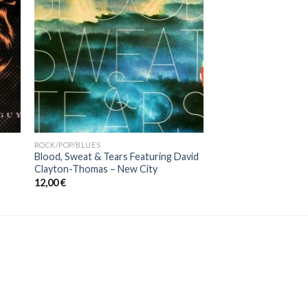
ROCK/POP/BLUES
Blood, Sweat & Tears Featuring David
Clayton-Thomas ‎– New City
12,00
€