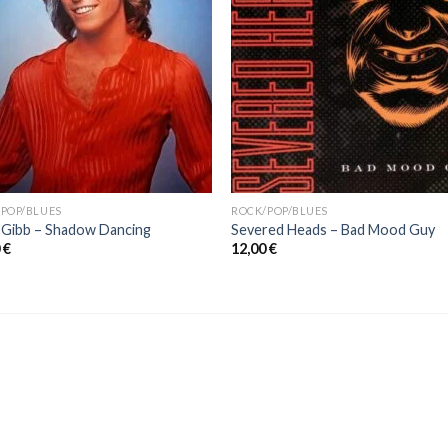
POP/BLUES
ROCK/POP/BLUES
Gibb ‎– Shadow Dancing
Severed Heads – Bad Mood Guy
0
€
12,00
€