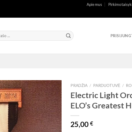
Apie mus
Pirkimo taisyk
PRISIJUNG
PRADŽIA
/
PARDUOTUVĖ
/
RO
Electric Light Orc
ELO’s Greatest H
25,00
€