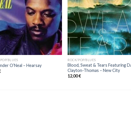
POP/BLUES
ROCK/POP/BLUES
Blood, Sweat & Tears Featuring D
nder O’Neal – Hearsay
Clayton-Thomas ‎– New City
€
12,00
€