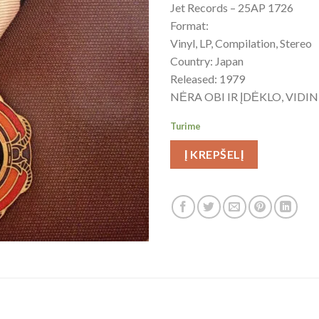
Jet Records – 25AP 1726
Format:
Vinyl, LP, Compilation, Stereo
Country: Japan
Released: 1979
NĖRA OBI IR ĮDĖKLO, VIDI
Turime
Į KREPŠELĮ