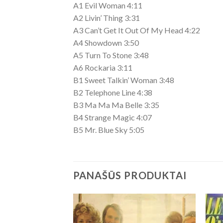
A1 Evil Woman 4:11
A2 Livin’ Thing 3:31
A3 Can’t Get It Out Of My Head 4:22
A4 Showdown 3:50
A5 Turn To Stone 3:48
A6 Rockaria 3:11
B1 Sweet Talkin’ Woman 3:48
B2 Telephone Line 4:38
B3 Ma Ma Ma Belle 3:35
B4 Strange Magic 4:07
B5 Mr. Blue Sky 5:05
PANAŠŪS PRODUKTAI