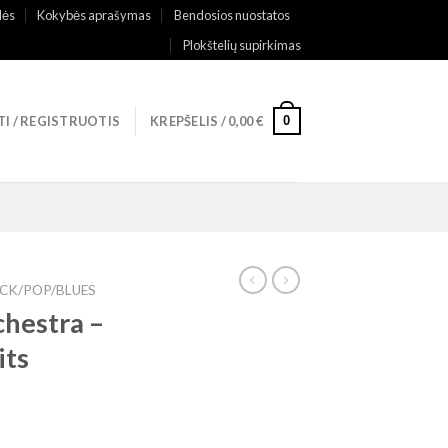
lės
Kokybės aprašymas
Bendosios nuostatos
Plokštelių supirkimas
0
TI / REGISTRUOTIS
KREPŠELIS /
0,00
€
CK/POP/BLUES
hestra ‎–
its