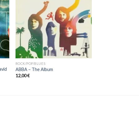
ROCK/POP/BLUES
avid
ABBA ‎– The Album
12,00
€