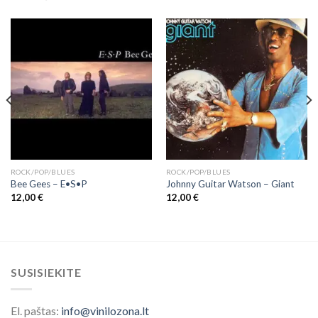
ROCK/POP/BLUES
ROCK/POP/BLUES
Bee Gees ‎– E•S•P
Johnny Guitar Watson – Giant
12,00
€
12,00
€
SUSISIEKITE
El. paštas:
info@vinilozona.lt