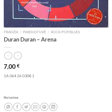
PRADŽIA
/
PARDUOTUVĖ
/
ROCK/POP/BLUES
Duran Duran ‎– Arena
7,00
€
1A 064 26 0308 1
Neturime