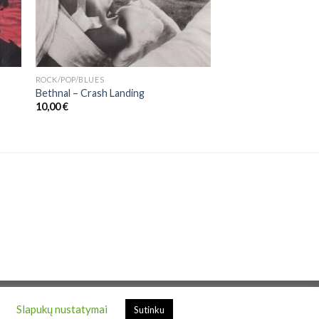
ROCK/POP/BLUES
Bethnal – Crash Landing
10,00
€
.
Slapukų nustatymai
Sutinku