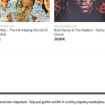
POP/BLUES
ROCK/POP/BLUES
Mink – The Hit-Making World Of
Bob Marley & The Wailers ‎– Natty
Mink
Dread
€
20,00
€
Zona
aisiais slapukais. Taip pat galite sutikti ir su kitų slapukų naudojimu