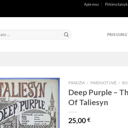
Apie mus
Pirkimo taisyk
PRISIJUNG
PRADŽIA
/
PARDUOTUVĖ
/
RO
Deep Purple ‎– T
Of Taliesyn
25,00
€