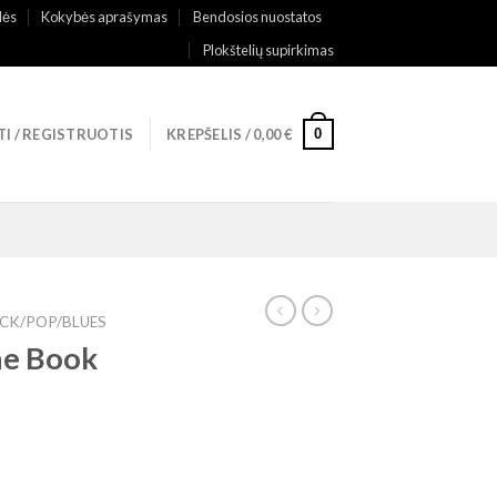
lės
Kokybės aprašymas
Bendosios nuostatos
Plokštelių supirkimas
0
TI / REGISTRUOTIS
KREPŠELIS /
0,00
€
CK/POP/BLUES
he Book