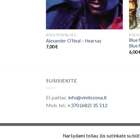
ROCK/POP/BLUES
ROCK/
Blue 
m
Alexander O’Neal – Hearsay
Blue 
7,00
€
6,00
SUSISIEKITE
El. paštas:
info@vinilozona.lt
Mob. tel.:
+370 (682) 35 512
Prekės ženklas saugomas nuo 2026 ©
Vinilo 
Naršydami toliau Jūs sutinkate su būtin