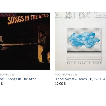
POP/BLUES
ROCK/POP/BLUES
 Joel – Songs In The Attic
Blood, Sweat & Tears ‎– B, S & T; 4
0
€
12,00
€