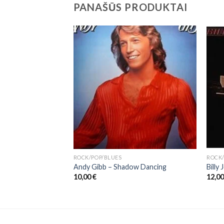
PANAŠŪS PRODUKTAI
ROCK/POP/BLUES
ROCK/
Through The Past,
Andy Gibb ‎– Shadow Dancing
Billy
. 2)
10,00
€
12,0