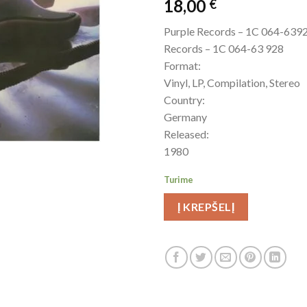
18,00
€
Purple Records – 1C 064-6392
Records – 1C 064-63 928
Format:
Vinyl, LP, Compilation, Stereo
Country:
Germany
Released:
1980
Turime
Į KREPŠELĮ