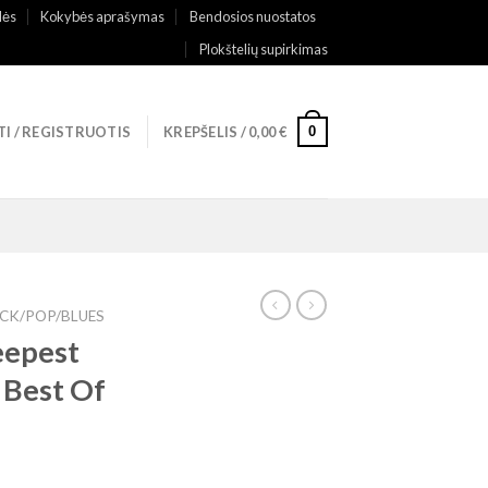
lės
Kokybės aprašymas
Bendosios nuostatos
Plokštelių supirkimas
0
TI / REGISTRUOTIS
KREPŠELIS /
0,00
€
CK/POP/BLUES
eepest
 Best Of