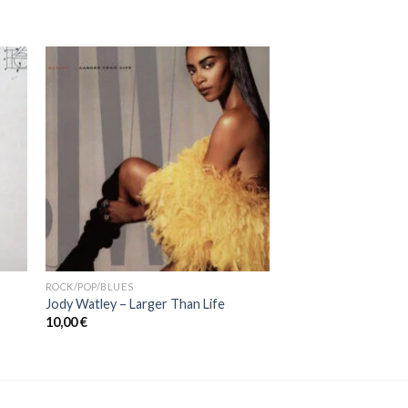
ROCK/POP/BLUES
Jody Watley – Larger Than Life
10,00
€