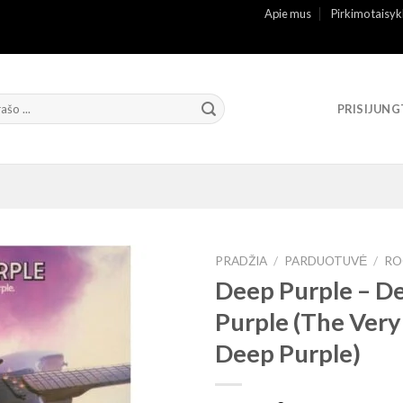
Apie mus
Pirkimo taisyk
PRISIJUNG
PRADŽIA
/
PARDUOTUVĖ
/
RO
Deep Purple ‎– D
Purple (The Very
Deep Purple)