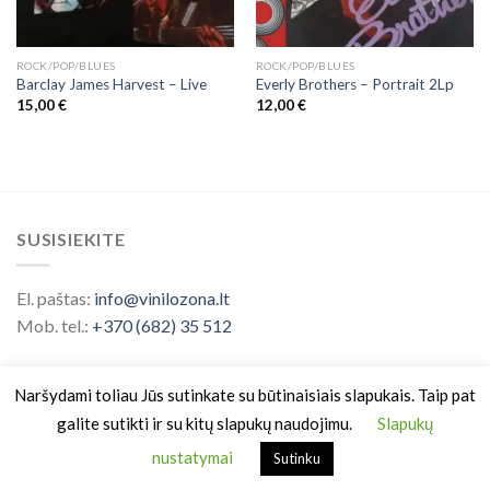
ROCK/POP/BLUES
ROCK/POP/BLUES
Barclay James Harvest ‎– Live
Everly Brothers – Portrait 2Lp
15,00
€
12,00
€
SUSISIEKITE
El. paštas:
info@vinilozona.lt
Mob. tel.:
+370 (682) 35 512
Naršydami toliau Jūs sutinkate su būtinaisiais slapukais. Taip pat
galite sutikti ir su kitų slapukų naudojimu.
Slapukų
nustatymai
Sutinku
Prekės ženklas saugomas nuo 2026 ©
Vinilo Zona