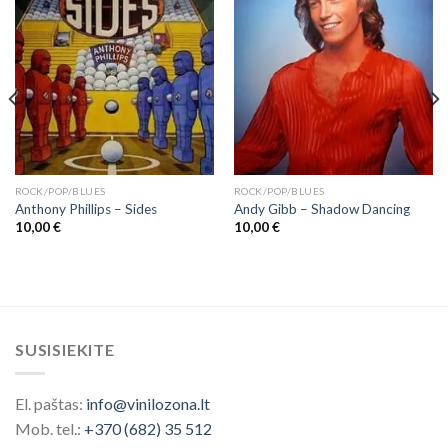
ROCK/POP/BLUES
ROCK/POP/BLUES
Anthony Phillips – Sides
Andy Gibb ‎– Shadow Dancing
10,00
€
10,00
€
SUSISIEKITE
El. paštas:
info@vinilozona.lt
Mob. tel.:
+370 (682) 35 512