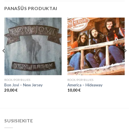
PANAŠŪS PRODUKTAI
ROCK/POP/BLUES
ROCK/POP/BLUES
Bon Jovi ‎– New Jersey
America – Hideaway
20,00
€
10,00
€
SUSISIEKITE