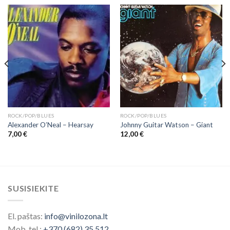
ROCK/POP/BLUES
ROCK/POP/BLUES
Alexander O’Neal – Hearsay
Johnny Guitar Watson – Giant
7,00
€
12,00
€
SUSISIEKITE
El. paštas:
info@vinilozona.lt
Mob. tel.:
+370 (682) 35 512